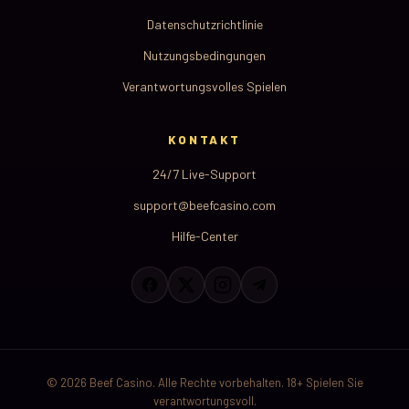
Datenschutzrichtlinie
Nutzungsbedingungen
Verantwortungsvolles Spielen
KONTAKT
24/7 Live-Support
support@beefcasino.com
Hilfe-Center
© 2026 Beef Casino. Alle Rechte vorbehalten. 18+ Spielen Sie
verantwortungsvoll.