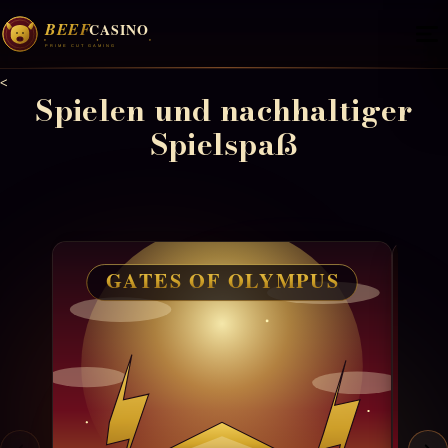
<
Spielen und nachhaltiger
Spielspaß