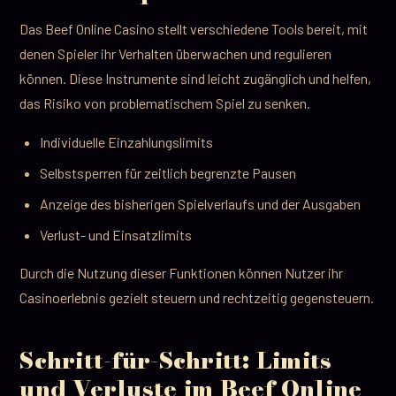
Das Beef Online Casino stellt verschiedene Tools bereit, mit
denen Spieler ihr Verhalten überwachen und regulieren
können. Diese Instrumente sind leicht zugänglich und helfen,
das Risiko von problematischem Spiel zu senken.
Individuelle Einzahlungslimits
Selbstsperren für zeitlich begrenzte Pausen
Anzeige des bisherigen Spielverlaufs und der Ausgaben
Verlust- und Einsatzlimits
Durch die Nutzung dieser Funktionen können Nutzer ihr
Casinoerlebnis gezielt steuern und rechtzeitig gegensteuern.
Schritt-für-Schritt: Limits
und Verluste im Beef Online