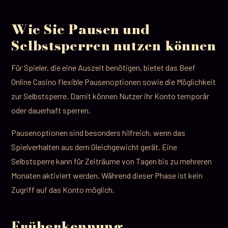
Wie Sie Pausen und
Selbstsperren nutzen können
Für Spieler, die eine Auszeit benötigen, bietet das Beef
Online Casino flexible Pausenoptionen sowie die Möglichkeit
zur Selbstsperre. Damit können Nutzer ihr Konto temporär
oder dauerhaft sperren.
Pausenoptionen sind besonders hilfreich, wenn das
Spielverhalten aus dem Gleichgewicht gerät. Eine
Selbstsperre kann für Zeiträume von Tagen bis zu mehreren
Monaten aktiviert werden. Während dieser Phase ist kein
Zugriff auf das Konto möglich.
Früherkennung