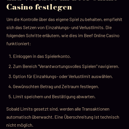
Casino festlegen
Um die Kontrolle über das eigene Spiel zu behalten, empfiehlt
sich das Setzen von Einzahlungs- und Verlustlimits. Die
folgenden Schritte erläutern, wie dies im Beef Online Casino
funktioniert:
Einloggen in das Spielerkonto.
Zum Bereich "Verantwortungsvolles Spielen" navigieren.
Option für Einzahlungs- oder Verlustlimit auswählen.
Gewünschten Betrag und Zeitraum festlegen.
Limit speichern und Bestätigung abwarten.
Sobald Limits gesetzt sind, werden alle Transaktionen
automatisch überwacht. Eine Überschreitung ist technisch
nicht möglich.